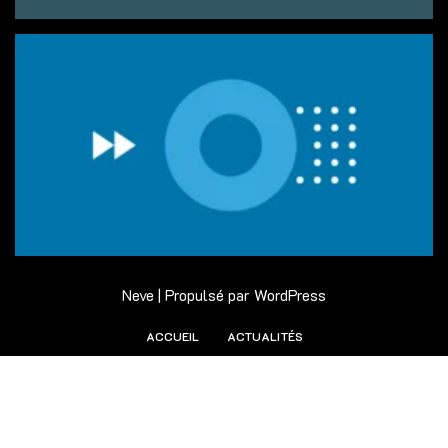
Neve
| Propulsé par
WordPress
ACCUEIL
ACTUALITÉS
Notice
: ob_end_flush(): Failed to send buffer of zlib output
compression (0) in
/home/manegosp/public_html/wp-
includes/functions.php
on line
5493